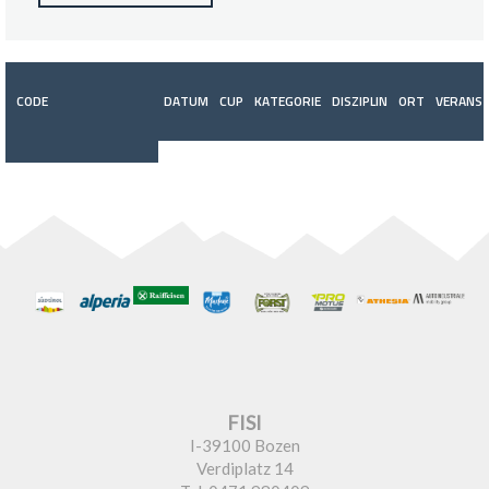
CODE
DATUM
CUP
KATEGORIE
DISZIPLIN
ORT
VERANST
FISI
I-39100 Bozen
Verdiplatz 14