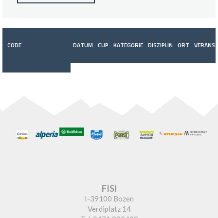
CODE
DATUM
CUP
KATEGORIE
DISZIPLIN
ORT
VERANST
FISI
I-39100 Bozen
Verdiplatz 14