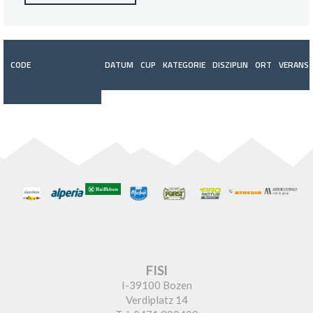
CODE
DATUM
CUP
KATEGORIE
DISZIPLIN
ORT
VERANST
FISI
I-39100 Bozen
Verdiplatz 14