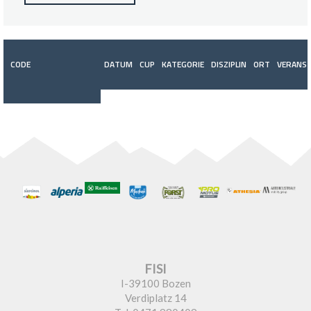
CODE
DATUM
CUP
KATEGORIE
DISZIPLIN
ORT
VERANST
FISI
I-39100 Bozen
Verdiplatz 14