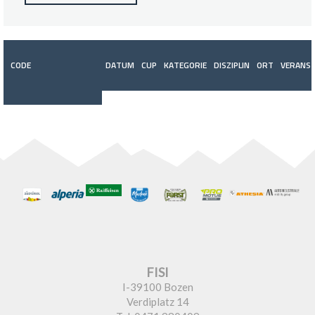
CODE
DATUM
CUP
KATEGORIE
DISZIPLIN
ORT
VERANST
FISI
I-39100 Bozen
Verdiplatz 14