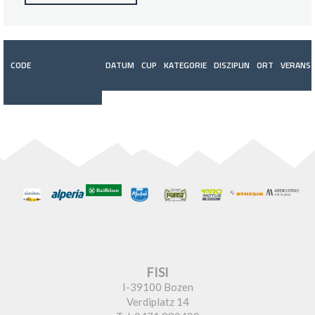
CODE
DATUM
CUP
KATEGORIE
DISZIPLIN
ORT
VERANST
FISI
I-39100 Bozen
Verdiplatz 14