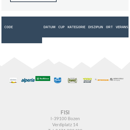
CODE
DATUM
CUP
KATEGORIE
DISZIPLIN
ORT
VERANST
FISI
I-39100 Bozen
Verdiplatz 14