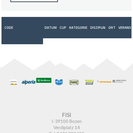
CODE
DATUM
CUP
KATEGORIE
DISZIPLIN
ORT
VERANST
FISI
I-39100 Bozen
Verdiplatz 14