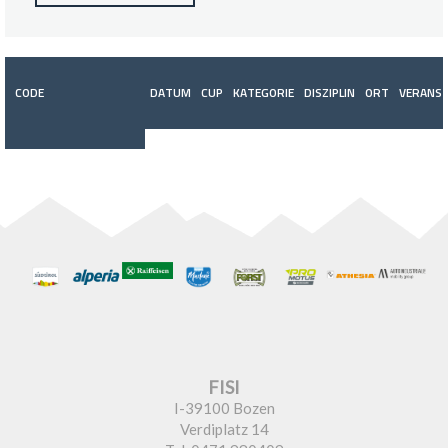
CODE
DATUM
CUP
KATEGORIE
DISZIPLIN
ORT
VERANST
FISI
I-39100 Bozen
Verdiplatz 14