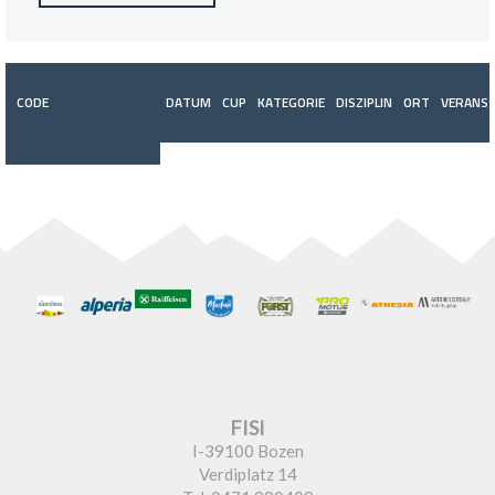
CODE
DATUM
CUP
KATEGORIE
DISZIPLIN
ORT
VERANST
FISI
I-39100 Bozen
Verdiplatz 14