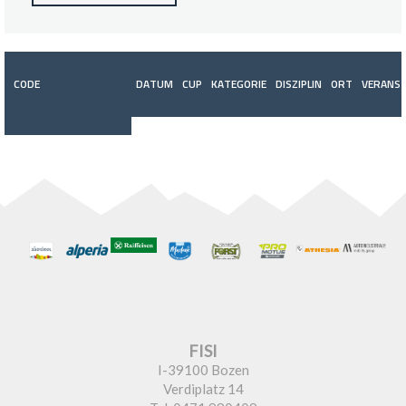
CODE
DATUM
CUP
KATEGORIE
DISZIPLIN
ORT
VERANST
FISI
I-39100 Bozen
Verdiplatz 14