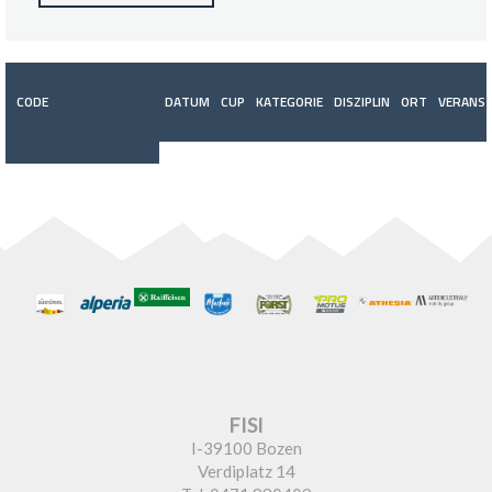
CODE
DATUM
CUP
KATEGORIE
DISZIPLIN
ORT
VERANST
FISI
I-39100 Bozen
Verdiplatz 14