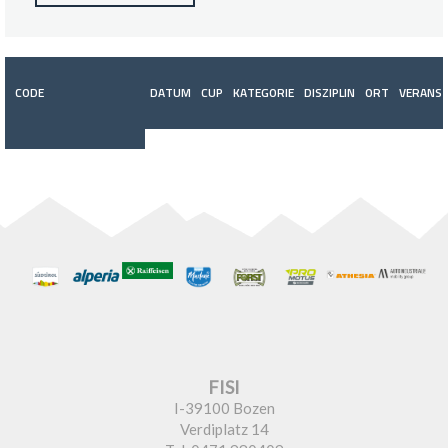
CODE
DATUM
CUP
KATEGORIE
DISZIPLIN
ORT
VERANST
FISI
I-39100 Bozen
Verdiplatz 14