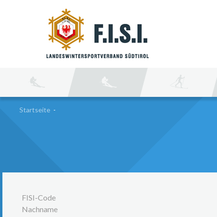
SU
Startseite
-
FISI-Code
Nachname