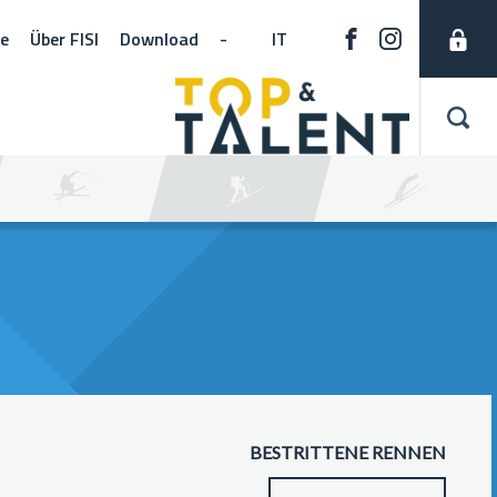
ne
Über FISI
Download
-
IT
BESTRITTENE RENNEN