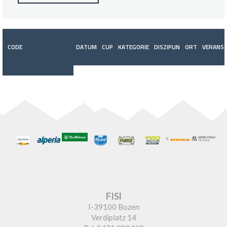
CODE
DATUM
CUP
KATEGORIE
DISZIPLIN
ORT
VERANST
FISI
I-39100 Bozen
Verdiplatz 14