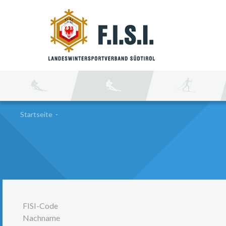
SU
Startseite
-
FISI-Code
Nachname