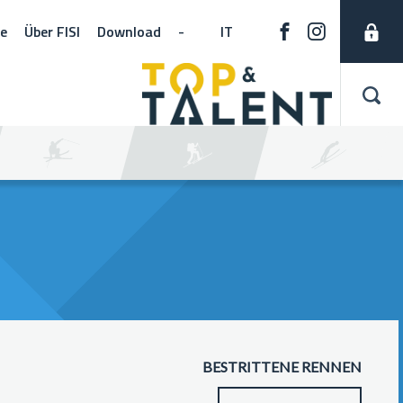
ne
Über FISI
Download
-
IT
BESTRITTENE RENNEN