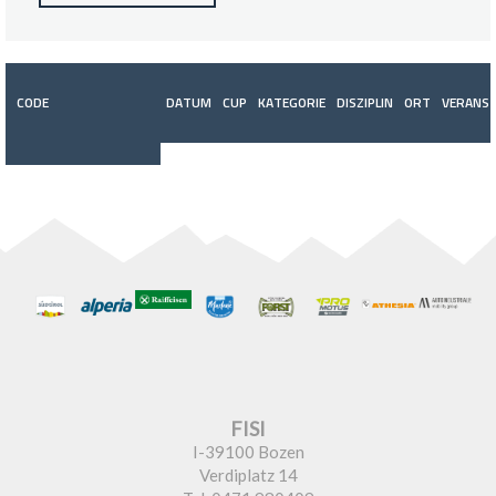
CODE
DATUM
CUP
KATEGORIE
DISZIPLIN
ORT
VERANST
FISI
I-39100 Bozen
Verdiplatz 14