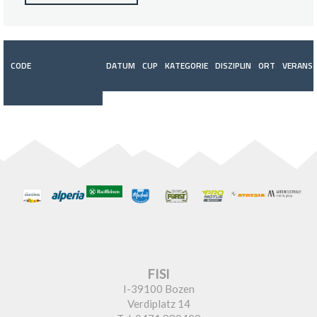
CODE
DATUM
CUP
KATEGORIE
DISZIPLIN
ORT
VERANST
FISI
I-39100 Bozen
Verdiplatz 14