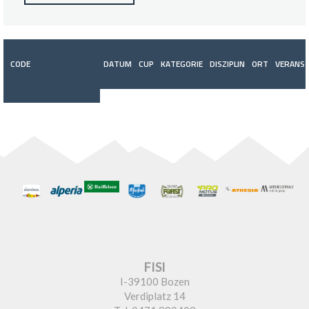
CODE
DATUM
CUP
KATEGORIE
DISZIPLIN
ORT
VERANST
FISI
I-39100 Bozen
Verdiplatz 14