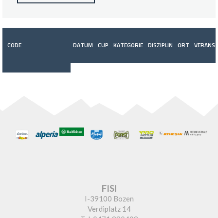
CODE
DATUM
CUP
KATEGORIE
DISZIPLIN
ORT
VERANST
FISI
I-39100 Bozen
Verdiplatz 14