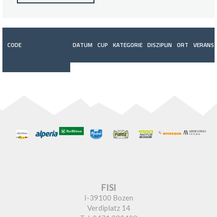
CODE
DATUM
CUP
KATEGORIE
DISZIPLIN
ORT
VERANST
FISI
I-39100 Bozen
Verdiplatz 14