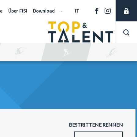
ne
Über FISI
Download
-
IT
BESTRITTENE RENNEN