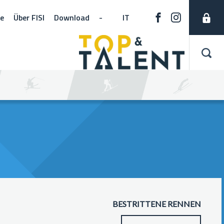
ne
Über FISI
Download
-
IT
BESTRITTENE RENNEN