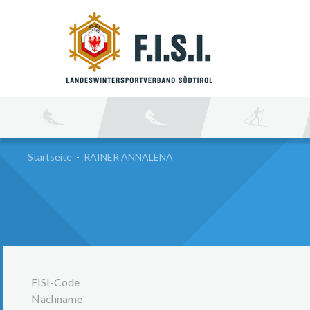
SU
Startseite
-
RAINER ANNALENA
FISI-Code
Nachname