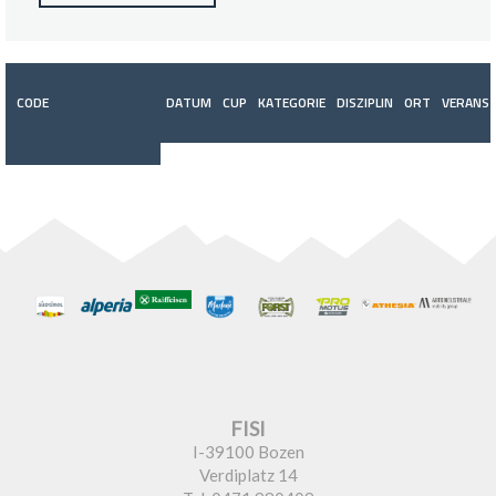
CODE
DATUM
CUP
KATEGORIE
DISZIPLIN
ORT
VERANST
FISI
I-39100 Bozen
Verdiplatz 14