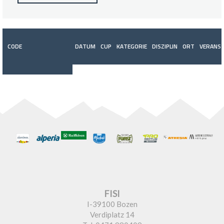
CODE
DATUM
CUP
KATEGORIE
DISZIPLIN
ORT
VERANST
FISI
I-39100 Bozen
Verdiplatz 14