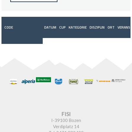
CODE
DATUM
CUP
KATEGORIE
DISZIPLIN
ORT
VERANST
FISI
I-39100 Bozen
Verdiplatz 14