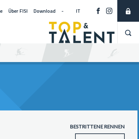
ne
Über FISI
Download
-
IT
BESTRITTENE RENNEN