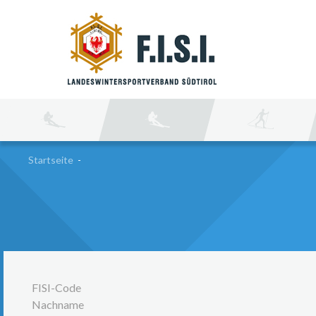
SU
Startseite
-
FISI-Code
Nachname