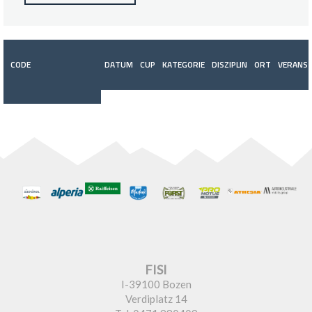
CODE
DATUM
CUP
KATEGORIE
DISZIPLIN
ORT
VERANST
FISI
I-39100 Bozen
Verdiplatz 14