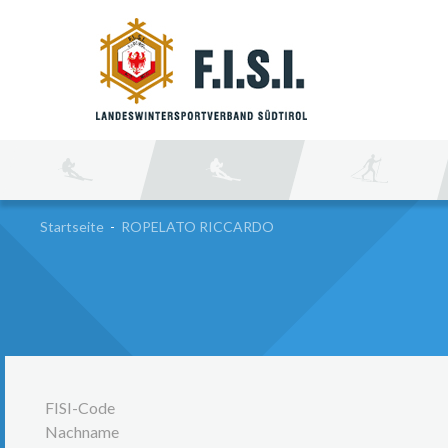
SU
Startseite
-
ROPELATO RICCARDO
FISI-Code
Nachname