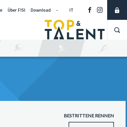
ne
Über FISI
Download
-
IT
BESTRITTENE RENNEN