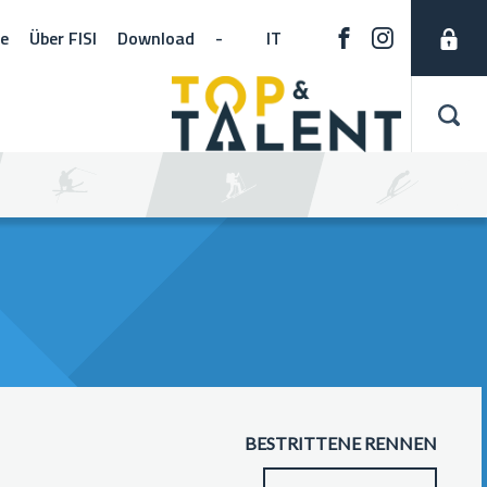
ne
Über FISI
Download
-
IT
BESTRITTENE RENNEN