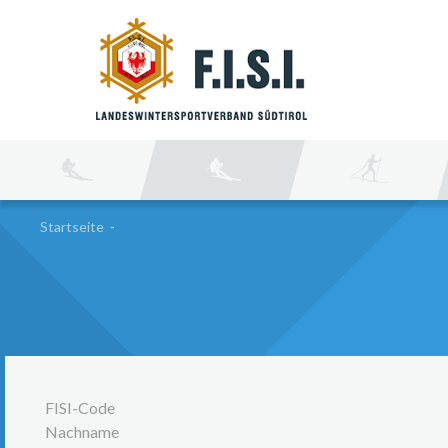
SU
Startseite
-
FISI-Code
Nachname