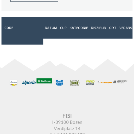
CODE
DATUM
CUP
KATEGORIE
DISZIPLIN
ORT
VERANST
FISI
I-39100 Bozen
Verdiplatz 14