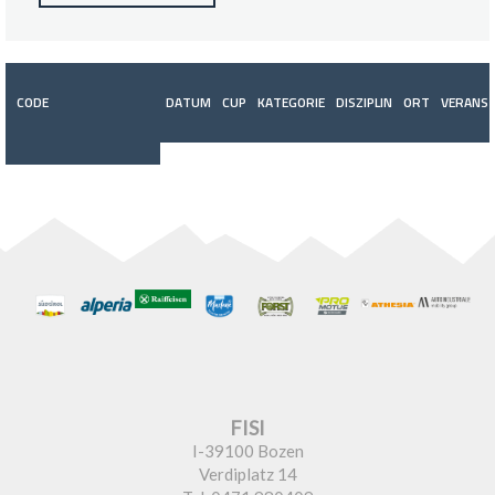
CODE
DATUM
CUP
KATEGORIE
DISZIPLIN
ORT
VERANST
FISI
I-39100 Bozen
Verdiplatz 14