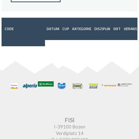
CODE
DATUM
CUP
KATEGORIE
DISZIPLIN
ORT
VERANST
FISI
I-39100 Bozen
Verdiplatz 14