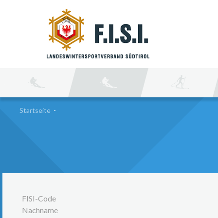
SU
Startseite
-
FISI-Code
Nachname