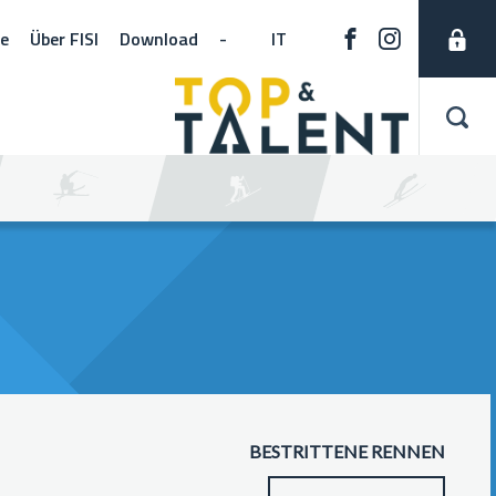
ne
Über FISI
Download
-
IT
BESTRITTENE RENNEN