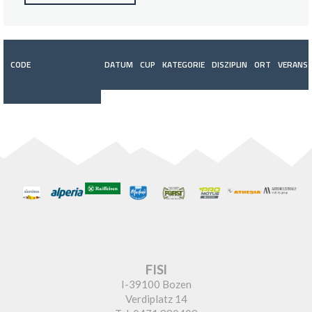
CODE
DATUM
CUP
KATEGORIE
DISZIPLIN
ORT
VERANST
FISI
I-39100 Bozen
Verdiplatz 14