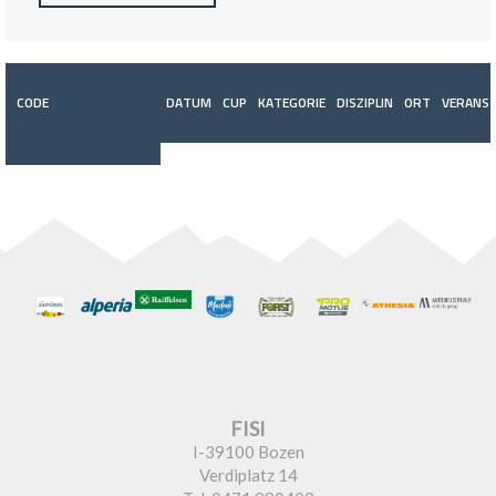
CODE
DATUM
CUP
KATEGORIE
DISZIPLIN
ORT
VERANST
FISI
I-39100 Bozen
Verdiplatz 14