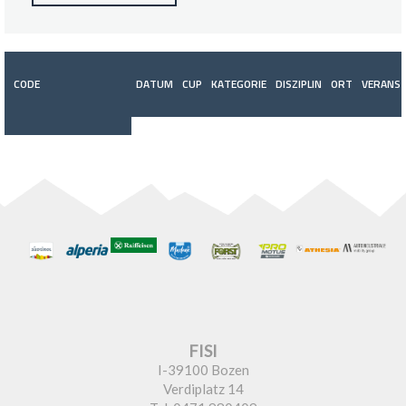
CODE
DATUM
CUP
KATEGORIE
DISZIPLIN
ORT
VERANST
FISI
I-39100 Bozen
Verdiplatz 14