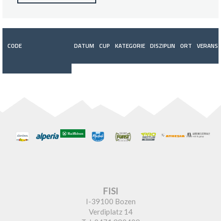
CODE
DATUM
CUP
KATEGORIE
DISZIPLIN
ORT
VERANST
FISI
I-39100 Bozen
Verdiplatz 14