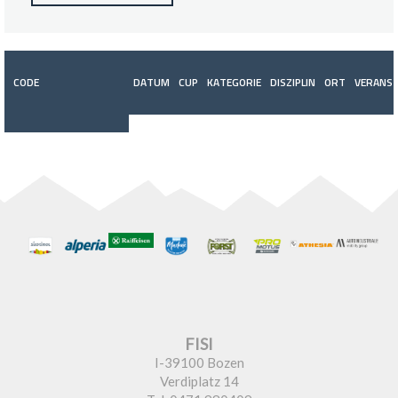
CODE
DATUM
CUP
KATEGORIE
DISZIPLIN
ORT
VERANST
FISI
I-39100 Bozen
Verdiplatz 14