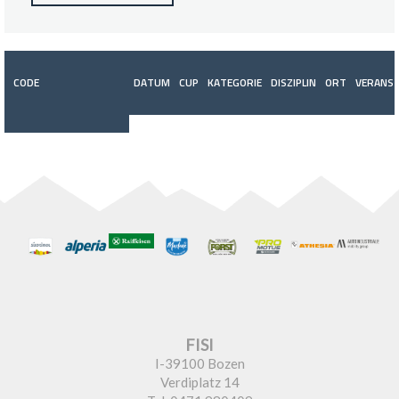
CODE
DATUM
CUP
KATEGORIE
DISZIPLIN
ORT
VERANST
FISI
I-39100 Bozen
Verdiplatz 14