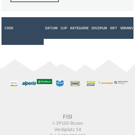
CODE
DATUM
CUP
KATEGORIE
DISZIPLIN
ORT
VERANST
FISI
I-39100 Bozen
Verdiplatz 14