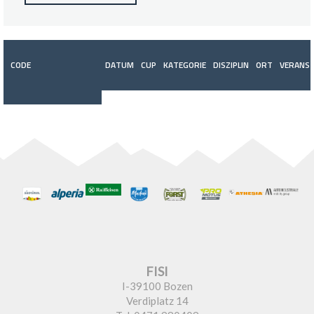
CODE
DATUM
CUP
KATEGORIE
DISZIPLIN
ORT
VERANST
FISI
I-39100 Bozen
Verdiplatz 14