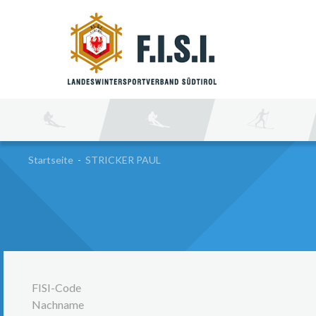
SU
Startseite
-
STRICKER PAUL
FISI-Code
Nachname