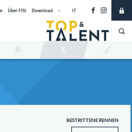
ne
Über FISI
Download
-
IT
BESTRITTENE RENNEN