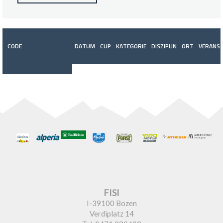
CODE
DATUM
CUP
KATEGORIE
DISZIPLIN
ORT
VERANST
FISI
I-39100 Bozen
Verdiplatz 14