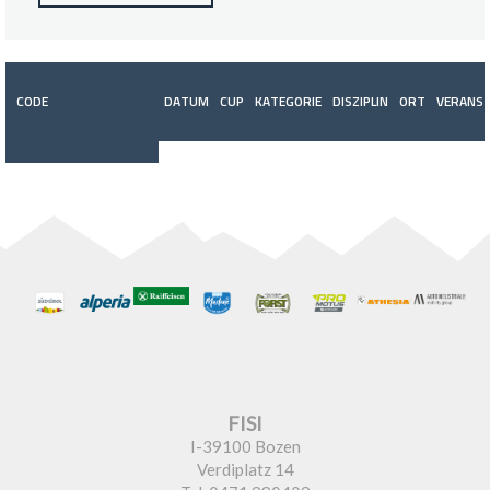
CODE
DATUM
CUP
KATEGORIE
DISZIPLIN
ORT
VERANST
FISI
I-39100 Bozen
Verdiplatz 14