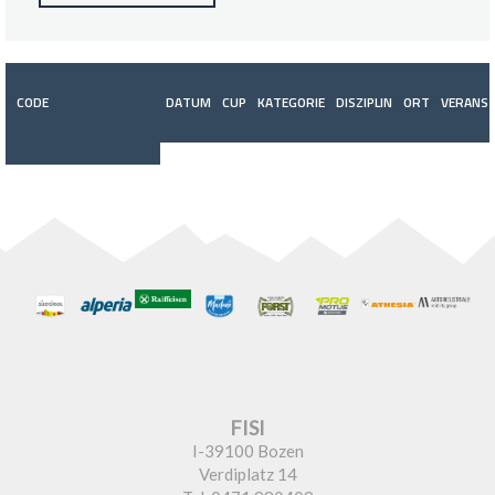
CODE
DATUM
CUP
KATEGORIE
DISZIPLIN
ORT
VERANST
FISI
I-39100 Bozen
Verdiplatz 14