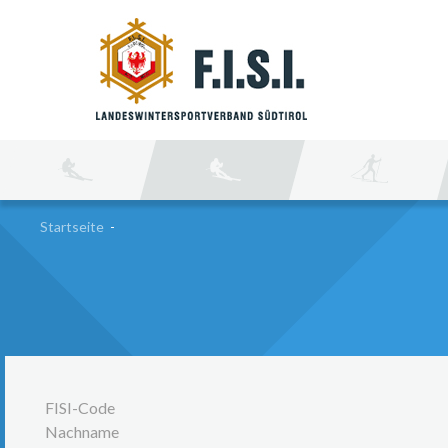
SU
Startseite
-
FISI-Code
Nachname