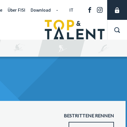
ne
Über FISI
Download
-
IT
BESTRITTENE RENNEN