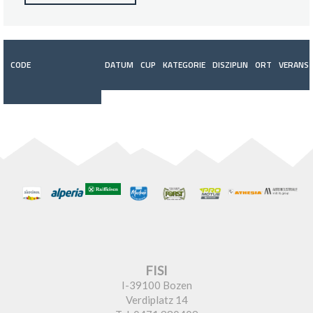
CODE
DATUM
CUP
KATEGORIE
DISZIPLIN
ORT
VERANST
FISI
I-39100 Bozen
Verdiplatz 14