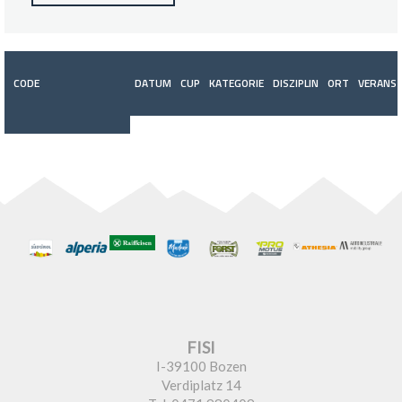
CODE
DATUM
CUP
KATEGORIE
DISZIPLIN
ORT
VERANST
FISI
I-39100 Bozen
Verdiplatz 14