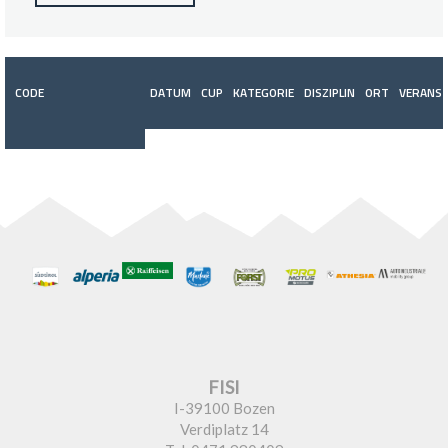
CODE
DATUM
CUP
KATEGORIE
DISZIPLIN
ORT
VERANST
FISI
I-39100 Bozen
Verdiplatz 14